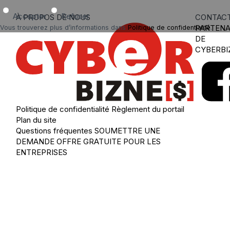
Accepter
Refuser
À PROPOS DE NOUS
CONTAC
PARTENA
Vous trouverez plus d’informations dans
Politique de confidentialité
.
DE
CYBERBI
Politique de confidentialité
Règlement du portail
Plan du site
Questions fréquentes
SOUMETTRE UNE
DEMANDE
OFFRE GRATUITE POUR LES
ENTREPRISES