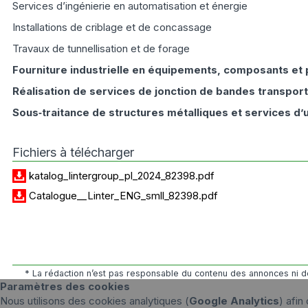
Services d’ingénierie en automatisation et énergie
Installations de criblage et de concassage
Travaux de tunnellisation et de forage
Fourniture industrielle en équipements, composants et
Réalisation de services de jonction de bandes transpor
Sous‑traitance de structures métalliques et services d
Fichiers à télécharger
katalog_lintergroup_pl_2024_82398.pdf
Catalogue__Linter_ENG_smll_82398.pdf
* La rédaction n’est pas responsable du contenu des annonces ni de
Paramètres des cookies
Nous utilisons des cookies analytiques (
Google Analytics
) afin