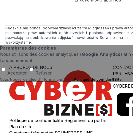
Redakcja nie ponosi odpowiedzialności za treść ogłoszeń i prawa autors
nie narusza praw autorskich osób trzecich i posiada odpowiednie 
pozwalają na opublikowanie zdjęcia/filmów/treści w Serwisie i na n
wykorzystanie.
Paramètres des cookies
Nous utilisons des cookies analytiques (
Google Analytics
) afin
fonctionnement.
À PROPOS DE NOUS
CONTAC
Accepter
Refuser
PARTENA
DE
Vous trouverez plus d’informations dans
Politique de confidentialité
.
CYBERBI
Politique de confidentialité
Règlement du portail
Plan du site
Questions fréquentes
SOUMETTRE UNE