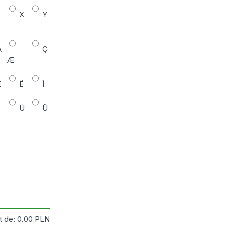
X
Y
Â
Ç
Æ
Ê
Ë
Î
Ù
Û
t de:
0.00
PLN