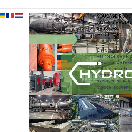
SOUDAGE ROBO
AUTRES PRODUIT
SERVICES
HYDROMEL
Siemianowice Śl
Entreprise Hydrom
- la force de l’ex
précision de l’exé
fiabilité en actio
Hydromel Sp. z o.
siège est situé 
Śląskie, soutient 
Prix unitaire:
à négocier
Quantité propos
en gros