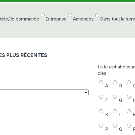
chète/Je commande
Entreprise
Annonces
Dans tout le ser
ES PLUS RÉCENTES
Liste alphabétiqu
clés
A
B
F
G
K
L
P
Q