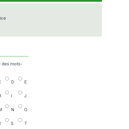
vice
e des mots-
C
D
E
H
I
J
M
N
O
R
S
T