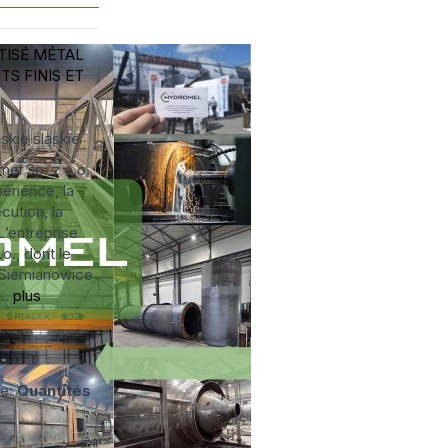
TISÉ
MÉTAL
S FINIS ET
ąskie
śląskie
el Sp. z o.o.
périence, la
cution, la
nL’entreprise
o., dont le
à Siemianowice
...
plus
ée:
Quantités