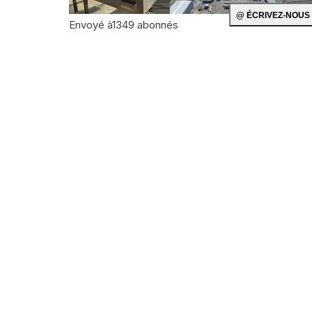
Envoyé à
1349
abonnés