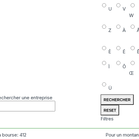
U
V
W
Z
À
È
É
Ï
Ô
Œ
Ü
chercher une entreprise
Filtres
a bourse:
412
Pour un montan