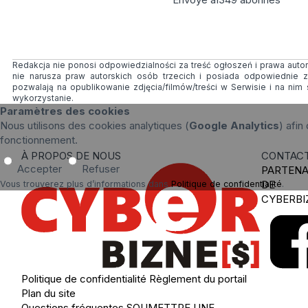
Redakcja nie ponosi odpowiedzialności za treść ogłoszeń i prawa autors
nie narusza praw autorskich osób trzecich i posiada odpowiednie 
pozwalają na opublikowanie zdjęcia/filmów/treści w Serwisie i na n
wykorzystanie.
Paramètres des cookies
Nous utilisons des cookies analytiques (
Google Analytics
) afin
fonctionnement.
À PROPOS DE NOUS
CONTAC
Accepter
Refuser
PARTENA
DE
Vous trouverez plus d’informations dans
Politique de confidentialité
.
CYBERBI
Politique de confidentialité
Règlement du portail
Plan du site
Questions fréquentes
SOUMETTRE UNE