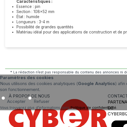
Caractéristiques :
Essence : pin
Section : 108x52 mm
État : humide
Longueurs : 3-4 m
Possibilité de grandes quantités
Matériau idéal pour des applications de construction et de p
* La rédaction n’est pas responsable du contenu des annonces ni de
Paramètres des cookies
Nous utilisons des cookies analytiques (
Google Analytics
) afin
son fonctionnement.
À PROPOS DE NOUS
CONTAC
Accepter
Refuser
PARTENA
DE
Vous trouverez plus d’informations dans
Politique de confidentialité
.
CYBERBI