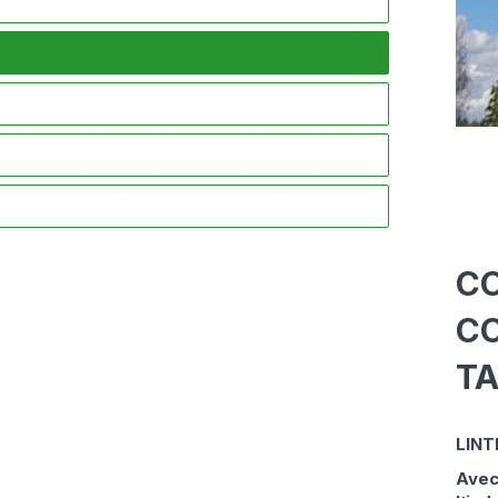
CO
C
T
LINTE
Avec