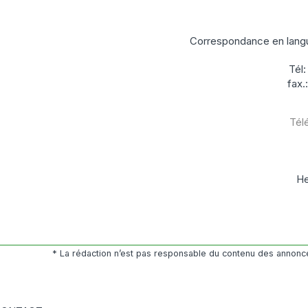
Correspondance en lang
Tél
fax.
Tél
He
* La rédaction n’est pas responsable du contenu des annonce