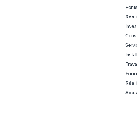
Ponts
Réali
Inves
Const
Servi
Insta
Trava
Four
Réal
Sous