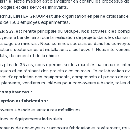
ustrie.
Notre mission est d’améliorer en continu les processus de
ologies et des services innovants.
rd’hui, LINTER GROUP est une organisation en pleine croissance,
us de 1500 employés expérimentés.
ER S.A.
est l’entité principale du Groupe. Nos activités clés comp
yeurs à bande, ainsi que la réalisation de projets dans les domain
ssage de minerais. Nous sommes spécialisés dans les convoyeu
cations souterraines et installations à ciel ouvert. Nous interveno
lats, du ciment et de la chimie.
s plus de 35 ans, nous opérons sur les marchés nationaux et inter
iques et en réalisant des projets clés en main. En collaboration a
és d’exportation des équipements, composants et pièces de rec
plements, ventilateurs, pièces pour convoyeurs à bande, toiles de
compétences :
ption et fabrication :
yeurs à bande et structures métalliques
nes et équipements industriels
sants de convoyeurs : tambours fabrication et revêtement, roul