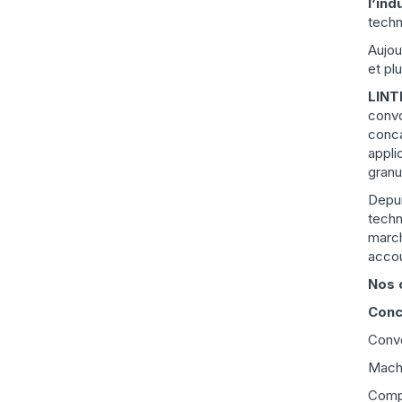
l’ind
techn
Aujou
et pl
LINT
convo
conca
appli
granu
Depui
techn
march
accou
Nos 
Conce
Convo
Machi
Compo