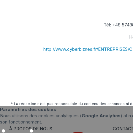
Tél: +48 574
H
http://www.cyberbiznes.fr/ENTREPRISES/
* La rédaction n’est pas responsable du contenu des annonces ni de
Paramètres des cookies
Nous utilisons des cookies analytiques (
Google Analytics
) afin
son fonctionnement.
À PROPOS DE NOUS
CONTAC