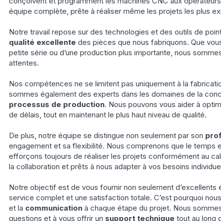
conçoivent et programment les machines CNC aux opérateurs
équipe complète, prête à réaliser même les projets les plus ex
Notre travail repose sur des technologies et des outils de poin
qualité excellente
des pièces que nous fabriquons. Que vous
petite série ou d’une production plus importante, nous somm
attentes.
Nos compétences ne se limitent pas uniquement à la fabricatio
sommes également des experts dans les domaines de la conce
processus de production
. Nous pouvons vous aider à optim
de délais, tout en maintenant le plus haut niveau de qualité.
De plus, notre équipe se distingue non seulement par son
pro
engagement et sa flexibilité. Nous comprenons que le temps e
efforçons toujours de réaliser les projets conformément au ca
la collaboration et prêts à nous adapter à vos besoins individue
Notre objectif est de vous fournir non seulement d’excellents 
service complet et une satisfaction totale. C’est pourquoi nou
et la
communication
à chaque étape du projet. Nous sommes 
questions et à vous offrir un
support technique
tout au long 