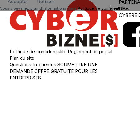
Accepter
Refuser
PARTENA
DE
Vous trouverez plus d’informations dans
Politique de confidentialité
.
CYBERBI
Politique de confidentialité
Règlement du portail
Plan du site
Questions fréquentes
SOUMETTRE UNE
DEMANDE
OFFRE GRATUITE POUR LES
ENTREPRISES