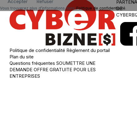
Accepter
Refuser
PARTENA
DE
Vous trouverez plus d’informations dans
Politique de confidentialité
.
CYBERBI
Politique de confidentialité
Règlement du portail
Plan du site
Questions fréquentes
SOUMETTRE UNE
DEMANDE
OFFRE GRATUITE POUR LES
ENTREPRISES