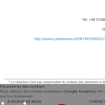
Tél: +48 574
H
http://www.cyberbiznes.fr/ENTREPRISES/
* La rédaction n’est pas responsable du contenu des annonces ni de
Paramètres des cookies
Nous utilisons des cookies analytiques (
Google Analytics
) afin
son fonctionnement.
À PROPOS DE NOUS
CONTAC