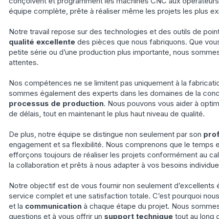
conçoivent et programment les machines CNC aux opérateurs
équipe complète, prête à réaliser même les projets les plus ex
Notre travail repose sur des technologies et des outils de poin
qualité excellente
des pièces que nous fabriquons. Que vous
petite série ou d’une production plus importante, nous somm
attentes.
Nos compétences ne se limitent pas uniquement à la fabricatio
sommes également des experts dans les domaines de la conce
processus de production
. Nous pouvons vous aider à optim
de délais, tout en maintenant le plus haut niveau de qualité.
De plus, notre équipe se distingue non seulement par son
pro
engagement et sa flexibilité. Nous comprenons que le temps e
efforçons toujours de réaliser les projets conformément au ca
la collaboration et prêts à nous adapter à vos besoins individue
Notre objectif est de vous fournir non seulement d’excellents 
service complet et une satisfaction totale. C’est pourquoi nou
et la
communication
à chaque étape du projet. Nous sommes 
questions et à vous offrir un
support technique
tout au long 