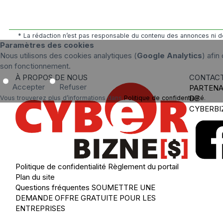
* La rédaction n’est pas responsable du contenu des annonces ni de
Paramètres des cookies
Nous utilisons des cookies analytiques (
Google Analytics
) afin
son fonctionnement.
À PROPOS DE NOUS
CONTAC
Accepter
Refuser
PARTENA
DE
Vous trouverez plus d’informations dans
Politique de confidentialité
.
CYBERBI
Politique de confidentialité
Règlement du portail
Plan du site
Questions fréquentes
SOUMETTRE UNE
DEMANDE
OFFRE GRATUITE POUR LES
ENTREPRISES