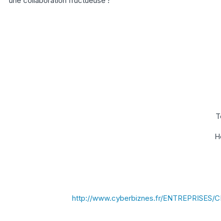
une collaboration fructueuse !
T
H
http://www.cyberbiznes.fr/ENTREPRISES/