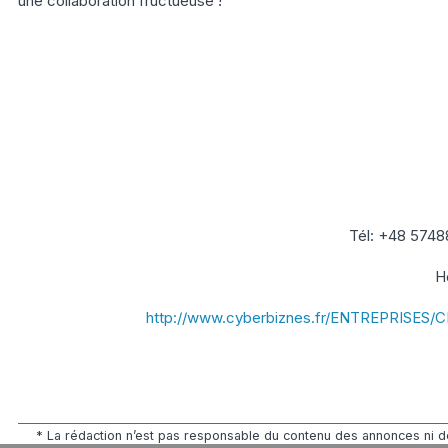
une collaboration fructueuse !
Tél: +48 574
H
http://www.cyberbiznes.fr/ENTREPRISES/
* La rédaction n’est pas responsable du contenu des annonces ni de