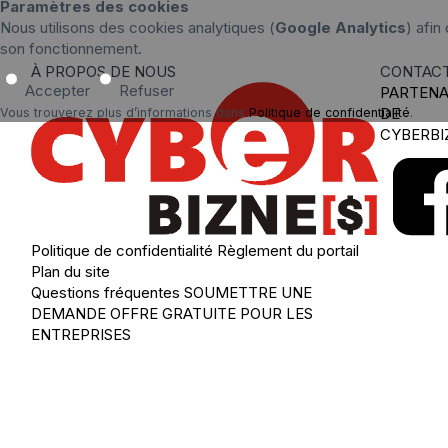
Paramètres des cookies
Nous utilisons des cookies analytiques (
Google Analytics
) afin
son fonctionnement.
À PROPOS DE NOUS
CONTAC
Accepter
Refuser
PARTENA
DE
Vous trouverez plus d’informations dans
Politique de confidentialité
.
CYBERBI
Politique de confidentialité
Règlement du portail
Plan du site
Questions fréquentes
SOUMETTRE UNE
DEMANDE
OFFRE GRATUITE POUR LES
ENTREPRISES